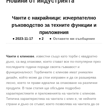
Новини от индустрията
Чанти с накрайници: изчерпателно
ръководство за техните функции и
приложения
●
2023-11-17
●
2
●
Оставете ми съобщение
Чанти с клинове
, известни също като торби с квадратно
дъно, са вид опаковки, които стават все по-популярни през
последните години поради своята гъвкавост и
функционалност. Торбичките с клинове имат уникален
дизайн, който може да стои изправен и да се разширява
лесно, което ги прави идеални за опаковане на различни
продукти. В тази статия ще обсъдим подробно
характеристиките и приложенията на чантите с клинове.
Типична характеристика на чантата с клин е, че нейните
страни и дъно се сгъват, което позволява на чантата да се