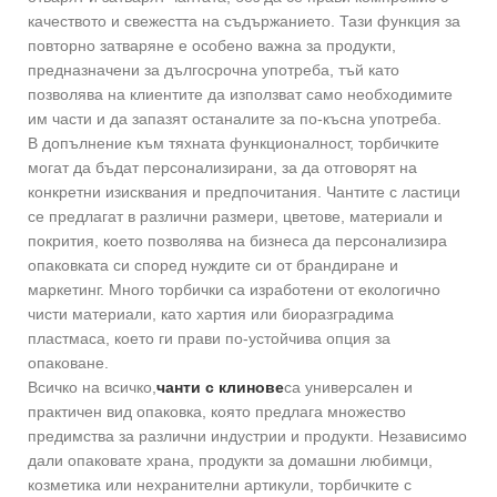
качеството и свежестта на съдържанието. Тази функция за
повторно затваряне е особено важна за продукти,
предназначени за дългосрочна употреба, тъй като
позволява на клиентите да използват само необходимите
им части и да запазят останалите за по-късна употреба.
В допълнение към тяхната функционалност, торбичките
могат да бъдат персонализирани, за да отговорят на
конкретни изисквания и предпочитания. Чантите с ластици
се предлагат в различни размери, цветове, материали и
покрития, което позволява на бизнеса да персонализира
опаковката си според нуждите си от брандиране и
маркетинг. Много торбички са изработени от екологично
чисти материали, като хартия или биоразградима
пластмаса, което ги прави по-устойчива опция за
опаковане.
Всичко на всичко,
чанти с клинове
са универсален и
практичен вид опаковка, която предлага множество
предимства за различни индустрии и продукти. Независимо
дали опаковате храна, продукти за домашни любимци,
козметика или нехранителни артикули, торбичките с