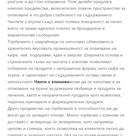
разгъне и да стои изправена. Този дизайн предлага
няколко предимства, включително повече пространство за
опаковане и по-добра стабилност на съдържанието.
Чантите с втулки също имат голяма повърхност за печат,
което ги прави идеално платно за брандиране и
маркетингови съобщения.
Торбичките с накрайници се използват обикновено в
хранително-вкусовата промишленост за опаковане на
кафе, чай, подправки, ядки и закуски. Широката основа и
страничните гънки на чантата с клинове позволяват
побиране на продукти с неправилна форма, като кафе на
зърна, и гарантират, че съдържанието остава свежо и
непокътнато.
Чанти с клинове
може да се използва и за
опаковане на храни за домашни любимци и продукти за
лечение, както и нехранителни продукти като козметика,
перилни препарати и фармацевтични продукти.
Друго предимство на торбичките е способността им да
могат да се затварят отново. Много торбички с клинове се
доставят с затварящи се затваряния, като например
ципове и стикери, което позволява на клиентите лесно да
отварят и затварят чантата, без да се прави компромис с