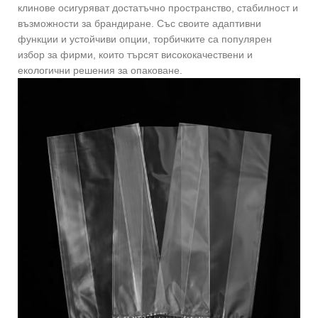
клинове осигуряват достатъчно пространство, стабилност и
възможности за брандиране. Със своите адаптивни
функции и устойчиви опции, торбичките са популярен
избор за фирми, които търсят висококачествени и
екологични решения за опаковане.