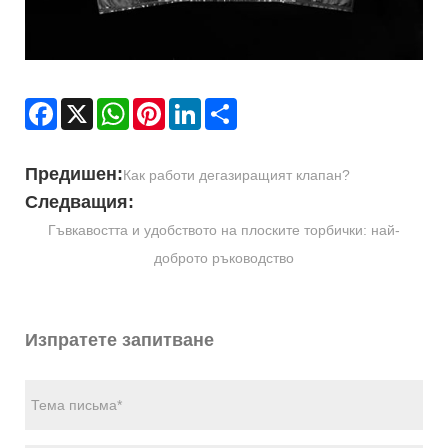
Facebook
X
WhatsApp
Pinterest
LinkedIn
Share
Предишен:
Как работи дегазиращият клапан?
Следващия:
Гъвкавостта и удобството на плоските торбички: най-
доброто ръководство
Изпратете запитване