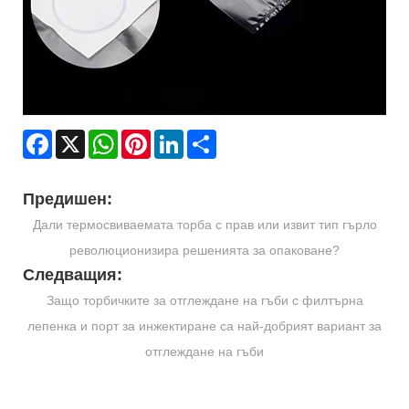
Facebook
X
WhatsApp
Pinterest
LinkedIn
Share
Предишен:
Дали термосвиваемата торба с прав или извит тип гърло
революционизира решенията за опаковане?
Следващия:
Защо торбичките за отглеждане на гъби с филтърна
лепенка и порт за инжектиране са най-добрият вариант за
отглеждане на гъби