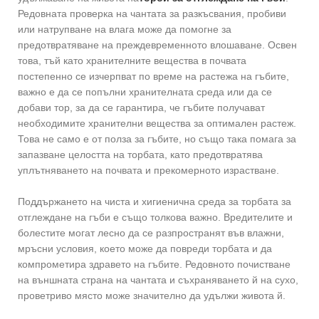
Редовната проверка на чантата за разкъсвания, пробиви
или натрупване на влага може да помогне за
предотвратяване на преждевременното влошаване. Освен
това, тъй като хранителните вещества в почвата
постепенно се изчерпват по време на растежа на гъбите,
важно е да се попълни хранителната среда или да се
добави тор, за да се гарантира, че гъбите получават
необходимите хранителни вещества за оптимален растеж.
Това не само е от полза за гъбите, но също така помага за
запазване целостта на торбата, като предотвратява
уплътняването на почвата и прекомерното израстване.
Поддържането на чиста и хигиенична среда за торбата за
отглеждане на гъби е също толкова важно. Вредителите и
болестите могат лесно да се разпространят във влажни,
мръсни условия, което може да повреди торбата и да
компрометира здравето на гъбите. Редовното почистване
на външната страна на чантата и съхраняването й на сухо,
проветриво място може значително да удължи живота й.