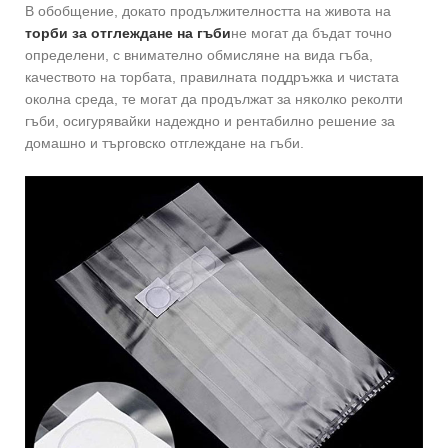
В обобщение, докато продължителността на живота на
торби за отглеждане на гъби
не могат да бъдат точно
определени, с внимателно обмисляне на вида гъба,
качеството на торбата, правилната поддръжка и чистата
околна среда, те могат да продължат за няколко реколти
гъби, осигурявайки надеждно и рентабилно решение за
домашно и търговско отглеждане на гъби.