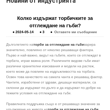
Новини от индустрията
Колко издържат торбичките за
отглеждане на гъби?
●
2024-05-14
●
3
●
Оставете ми съобщение
Дълголетието на
торби за отглеждане на гъби
варира
значително, повлияно от няколко решаващи фактора.
Първо и най-важно, видът на гъбите, които се отглеждат в
торбата, играе важна роля. Различните видове гъби имат
различни хранителни изисквания и модели на растеж,
което може да повлияе на издръжливостта на торбата.
Освен това качеството на самата чанта е решаващ фактор.
Чантите, изработени от здрави, дишащи материали, са
склонни да издържат по-дълго и да издържат по-добре на
тежките условия на отглеждане на гъби.
Правилната поддръжка също е от решаващо значение за
удължаване на живота на
торби за отглеждане на гъби
.