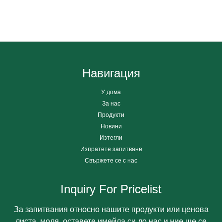
Навигация
У дома
За нас
Продукти
Новини
Изтегли
Изпратете запитване
Свържете се с нас
Inquiry For Pricelist
За запитвания относно нашите продукти или ценова
листа, моля, оставете имейла си до нас и ние ще се