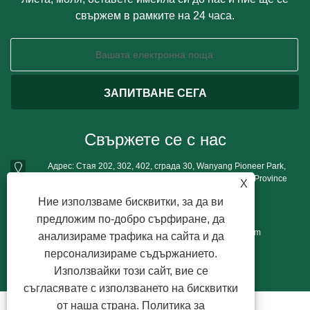
свържем в рамките на 24 часа.
Свържете се с нас
Адрес: Стая 202, 302, 402, сграда 30, Wanyang Pioneer Park,
Qianku Town Cangnan County, Wenzhou city, Zhejiang Province
X
Тел:
+86-13396777698
Ние използваме бисквитки, за да ви
Телефон:
+86-13396777698
предложим по-добро сърфиране, да
електронна поща:
mushroomgrowbag@163.com
анализираме трафика на сайта и да
персонализираме съдържанието.
Използвайки този сайт, вие се
съгласявате с използването на бисквитки
от наша страна.
Политика за